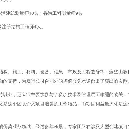
香港建筑测量师10名；香港工料测量师9名
一级注册结构工程师4人。
结构、施工、材料、设备、信息、市政及工程造价等，这些由教
面的支持，为履行公司合同外的增值服务承诺做出了突出的贡献
持以外，还应业主要求参与了多项技术及管理层面难题的攻关，
文是这个团队介入项目服务的工作结晶，而项目利益最大化是这
的优势业务领域，经过多年积累，专家团队在涉及大型公建项目