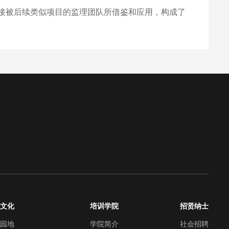
接被后续类似项目的监理团队所借鉴和应用，构成了
业文化
培训学院
招贤纳士
群园地
学院简介
社会招聘