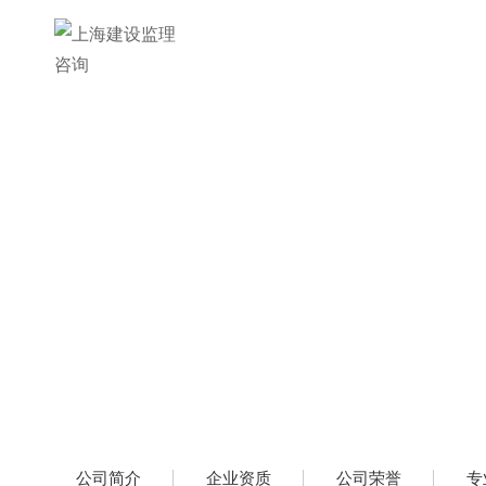
公司简介
企业资质
公司荣誉
专