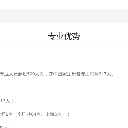
专业优势
专业人员超过500人次，其中国家注册监理工程师317人。
17人；
大师2名（全国共64名、上海5名）；
22人；