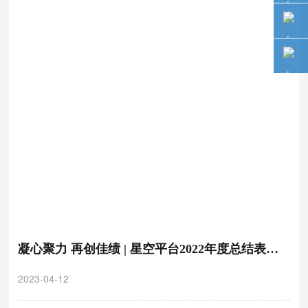
凝心聚力 再创佳绩 | 星空平台2022年度总结表彰
暨2023年启动会顺利召开
2023-04-12