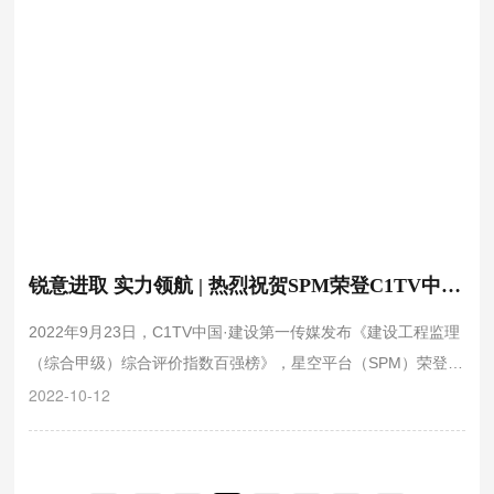
锐意进取 实力领航 | 热烈祝贺SPM荣登C1TV中国
·建设工程监理综合评价百强榜第八
2022年9月23日，C1TV中国·建设第一传媒发布《建设工程监理
（综合甲级）综合评价指数百强榜》，星空平台（SPM）荣登榜
2022-10-12
单第8位，顺利跻身前十。