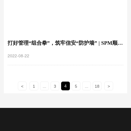
打好管理“组合拳”，筑牢信安“防护墙” | SPM顺利
通过信息安全管理体系认证
2022-08-22
4
<
1
...
3
5
...
18
>