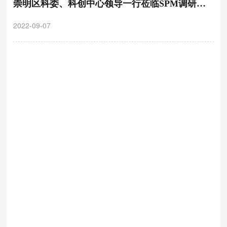
崇明区科委、科创中心领导一行莅临SPM调研指
导
2022-09-07