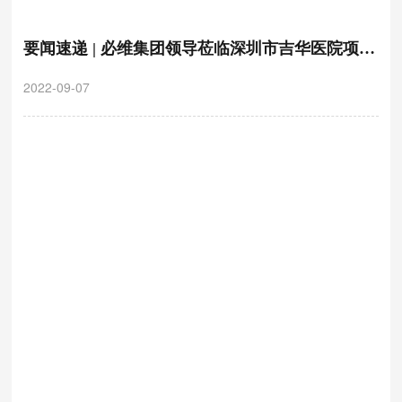
要闻速递 | 必维集团领导莅临深圳市吉华医院项目
调研检查指导工作
2022-09-07