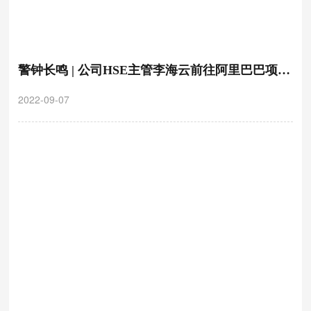
警钟长鸣 | 公司HSE主管李海云前往阿里巴巴项目
开展“夏季安全生产警示教育”培训
2022-09-07